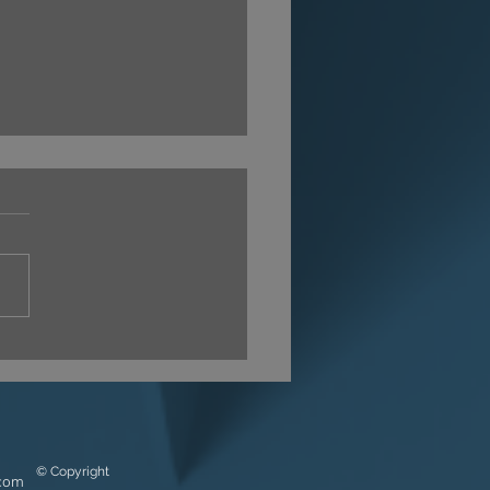
Ệ THUẬT MÔ PHỎNG
 TRƯNG DỰ ÁN |
STAL QUẢNG NGÃI
© Copyright
.com