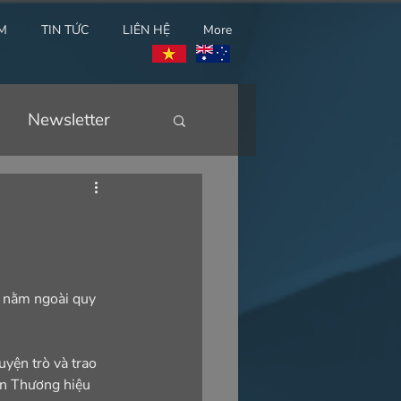
M
TIN TỨC
LIÊN HỆ
More
Newsletter
g nằm ngoài quy 
yện trò và trao 
n Thương hiệu 