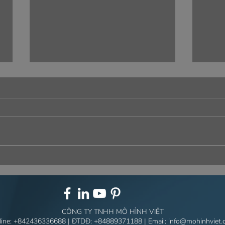
NÉT RIÊNG, CHẤT RIÊNG
NGH
TRONG TỪNG CHI TIẾT
ĐẶC
COA
CÔNG TY TNHH MÔ HÌNH VIỆT
line:
+842436336688
| ĐTDĐ:
+84889371188
| Email:
info@mohinhviet