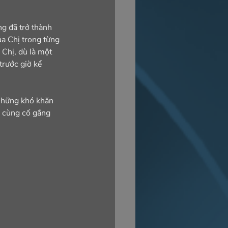
ng đã trở thành 
a Chị trong từng 
 Chị, dù là một 
trước giờ kể 
những khó khăn 
ị cùng cố gắng 