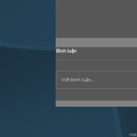
Bình luận
Viết bình luận...
⚙️ GÓI GIẢI PHÁP TOÀN
DIỆN: ĐỘT PHÁ TRONG
CÔNG NGHỆ ⚙️
Hot