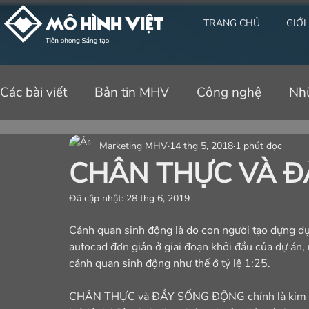
TRANG CHỦ
GIỚI
Các bài viết
Bản tin MHV
Công nghệ
Nh
Marketing MHV
14 thg 5, 2018
1 phút đọc
CHÂN THỰC VÀ Đ
Đã cập nhật:
28 thg 6, 2019
Cảnh quan sinh động là do con người tạo dựng dự
autocad đơn giản ở giai đoạn khởi đầu của dự án,
cảnh quan sinh động như thế ở tỷ lệ 1:25.
CHÂN THỰC và ĐẦY SỐNG ĐỘNG chính là kim chỉ