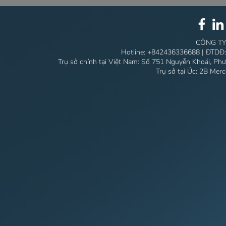
TRONG TỪNG CHI TIẾT
ĐẶC TRƯNG
COASTAL 
CÔNG TY
Hotline:
+842436336688
| ĐTDĐ
Trụ sở chính tại Việt Nam: Số 751 Nguyễn Khoái, Ph
Trụ sở tại Úc: 2B Mer