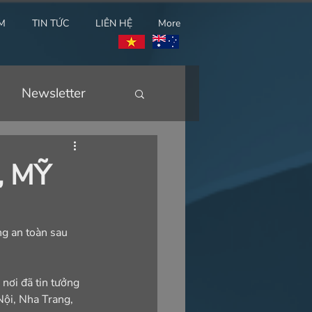
M
TIN TỨC
LIÊN HỆ
More
Newsletter
, MỸ
g an toàn sau 
nơi đã tin tưởng 
ội, Nha Trang, 