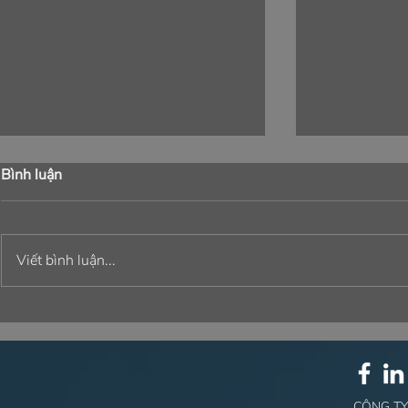
Bình luận
Viết bình luận...
⚙️ GÓI GIẢI PHÁP TOÀN
NÉT RIÊNG
DIỆN: ĐỘT PHÁ TRONG
TRONG TỪN
CÔNG NGHỆ ⚙️
CÔNG TY