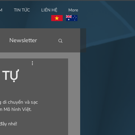
M
TIN TỨC
LIÊN HỆ
More
Newsletter
 TỰ
g di chuyển và sạc 
n Mô hình Việt.
đây nhé!