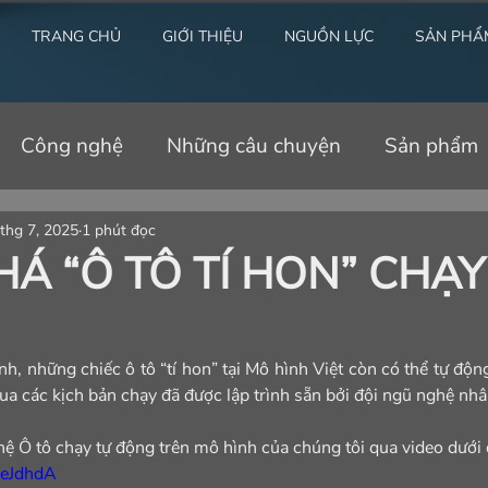
TRANG CHỦ
GIỚI THIỆU
NGUỒN LỰC
SẢN PHẨ
Công nghệ
Những câu chuyện
Sản phẩm
thg 7, 2025
1 phút đọc
Á “Ô TÔ TÍ HON” CHẠY
nh, những chiếc ô tô “tí hon” tại Mô hình Việt còn có thể tự độn
a các kịch bản chạy đã được lập trình sẵn bởi đội ngũ nghệ nhâ
 Ô tô chạy tự động trên mô hình của chúng tôi qua video dưới 
3eJdhdA