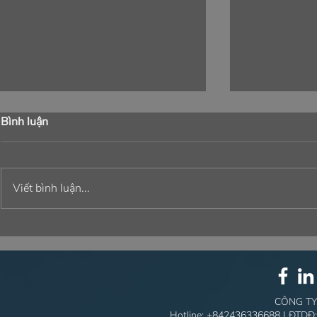
Bình luận
Viết bình luận...
⚙️ GÓI GIẢI PHÁP TOÀN
NÉT RIÊNG
DIỆN: ĐỘT PHÁ TRONG
TRONG TỪN
CÔNG NGHỆ ⚙️
CÔNG TY
Hotline:
+842436336688
| ĐTDĐ