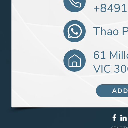
+8491
Thao 
61 Mil
VIC 3
ADD