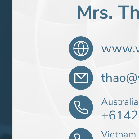
Mrs. T
www.v
thao@v
Australia
+6142
Vietnam