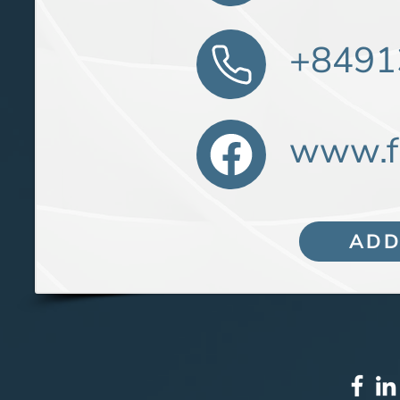
+8491
www.f
ADD