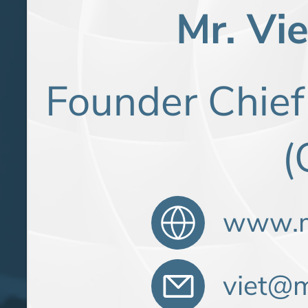
Mr. Vi
Founder Chief
(
www.m
viet@m