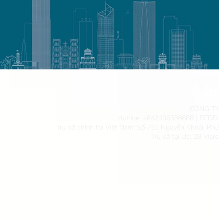
CÔNG TY
Hotline:
+842436336688
| ĐTDĐ
Trụ sở chính tại Việt Nam: Số 751 Nguyễn Khoái, Ph
Trụ sở tại Úc: 2B Mer