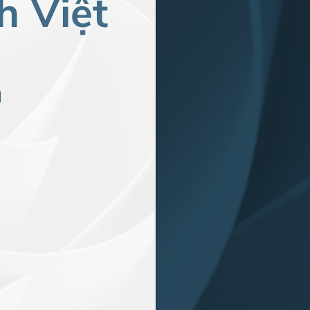
h Việt
m