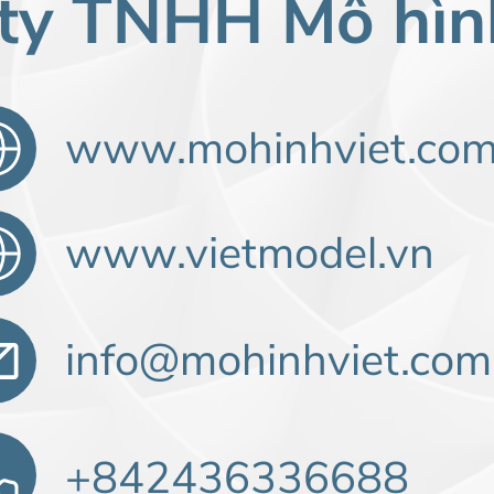
 ty TNHH
Mô hìn
www.mohinhviet.co
www.vietmodel.vn
info@mohinhviet.com
+842436336688