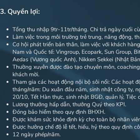
3. Quyền lợi:
Tổng thu nhập 9tr-11tr/tháng. Chi trả ngày cuối c
Làm việc trong môi trường trẻ trung, năng động, thâ
Cơ hội phát triển bản thân, làm việc với khách hàng
Nam và Quốc tế: Vingroup, Ecopark, Sun Group, B
Aedas (Vương quốc Anh), Nikken Sekkei (Nhật Bản),
Thường xuyên được đào tạo chuyên môn, coaching n
khách mời.
Tham gia các hoạt động nội bộ sôi nổi: Các hoạt đ
tháng/năm: Du xuân đầu năm, sinh nhật công ty, ngh
20/10, Tết Hàn thực, sinh nhật BGĐ, quản lý, Tiệc 
Lương thưởng hấp dẫn, thưởng Quý theo KPI.
Đóng bảo hiểm theo quy định BHXH.
Được khám sức khỏe định kỳ cho toàn bộ nhân viên
Được hưởng chế độ lễ tết, hiếu, hỷ theo quy định cô
12 ngày phép/năm.